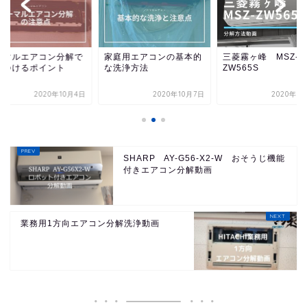
ーマルエアコン分解で
家庭用エアコンの基本的
三菱霧ヶ峰 MSZ-
をつけるポイント
な洗浄方法
ZW565S
2020年10月4日
2020年10月7日
2020年9
SHARP AY-G56-X2-W おそうじ機能
付きエアコン分解動画
業務用1方向エアコン分解洗浄動画