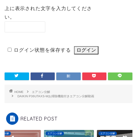
上に表示された文字を入力してくださ
い。
ログイン状態を保存する
HOME
エアコン分解
DAIKIN P36UTAXS-Wお掃除機能付きエアコン分解動画
RELATED POST
コン分解
エアコン分解
エアコン分解