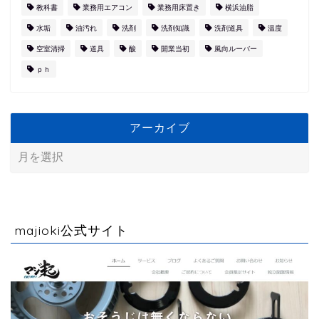
教科書
業務用エアコン
業務用床置き
横浜油脂
水垢
油汚れ
洗剤
洗剤知識
洗剤道具
温度
空室清掃
道具
酸
開業当初
風向ルーバー
ｐｈ
アーカイブ
majioki公式サイト