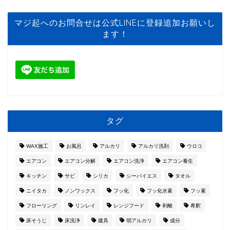
マジ起へのお問合せは公式LINEに登録追加お願いし
ます！
タグ
WAX施工
お風呂
アルカリ
アルカリ洗剤
ウロコ
エアコン
エアコン分解
エアコン洗浄
エアコン養生
キッチン
サビ
シリカ
シーバイエス
タオル
ニイタカ
ノンワックス
フッ化
フッ化水素
フッ素
フローリング
リンレイ
レンジフード
剥離
希釈
床そうじ
床洗浄
建具
弱アルカリ
成分