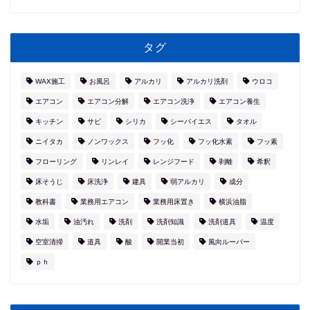
タグ
WAX施工
お風呂
アルカリ
アルカリ洗剤
ウロコ
エアコン
エアコン分解
エアコン洗浄
エアコン養生
キッチン
サビ
シリカ
シーバイエス
タオル
ニイタカ
ノンワックス
フッ化
フッ化水素
フッ素
フローリング
リンレイ
レンジフード
剥離
希釈
床そうじ
床洗浄
建具
弱アルカリ
成分
教科書
業務用エアコン
業務用床置き
横浜油脂
水垢
油汚れ
洗剤
洗剤知識
洗剤道具
温度
空室清掃
道具
酸
開業当初
風向ルーバー
ｐｈ