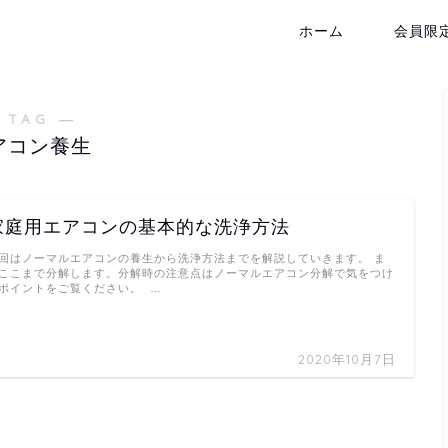
ホーム
会員限
 TAG ―
アコン養生
家庭用エアコンの基本的な洗浄方法
回はノーマルエアコンの養生から洗浄方法までを解説していきます。 ま
ここまで分解します。分解時の注意点はノーマルエアコン分解で気をつけ
ポイントをご覧ください。 …
2020年10月7日