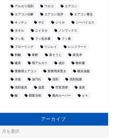
アルカリ洗剤
ウロコ
エアコン
エアコン分解
エアコン洗浄
エアコン養生
キッチン
サビ
シリカ
シーバイエス
タオル
ニイタカ
ノンワックス
フッ化
フッ化水素
フッ素
フローリング
リンレイ
レンジフード
剥離
希釈
床そうじ
床洗浄
建具
弱アルカリ
成分
教科書
業務用エアコン
業務用床置き
横浜油脂
水垢
油汚れ
洗剤
洗剤知識
洗剤道具
温度
空室清掃
道具
酸
開業当初
風向ルーバー
ｐｈ
アーカイブ