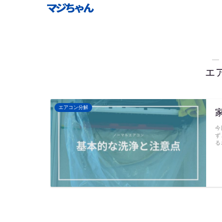
―
エ
エアコン分解
今
ず
る