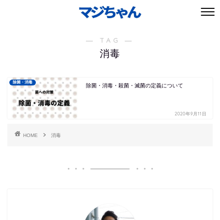
― TAG ―
消毒
除菌・消毒
除菌・消毒・殺菌・滅菌の定義について
2020年9月11日
HOME
消毒