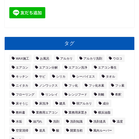
タグ
WAX施工
お風呂
アルカリ
アルカリ洗剤
ウロコ
エアコン
エアコン分解
エアコン洗浄
エアコン養生
キッチン
サビ
シリカ
シーバイエス
タオル
ニイタカ
ノンワックス
フッ化
フッ化水素
フッ素
フローリング
リンレイ
レンジフード
剥離
希釈
床そうじ
床洗浄
建具
弱アルカリ
成分
教科書
業務用エアコン
業務用床置き
横浜油脂
水垢
油汚れ
洗剤
洗剤知識
洗剤道具
温度
空室清掃
道具
酸
開業当初
風向ルーバー